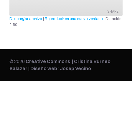
SHARE
Descargar archivo
|
Reproducir en una nueva ventana
|
Duración:
4:50
SHARE
LINK
EMBED
© 2026
Creative Commons | Cristina Burneo
Salazar | Diseño web: Josep Vecino