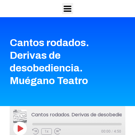
Cantos rodados.
Derivas de
desobediencia.
Muégano Teatro
Cantos rodados. Derivas de desobed
1x
00:00
/
4:50